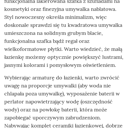
funkcjonalna lakierowana szafka z szufladami na
kosmetyki oraz finezyjna umywalka nablatowa.
Styl nowoczesny określa minimalizm, więc
doskonale sprawdzi się tu kwadratowa umywalka
umieszczona na solidnym grubym blacie,
funkcjonalna szafka bądź regał oraz
wielkoformatowe płytki. Warto wiedzieć, że małą
łazienkę możemy optycznie powiększyć lustrami,
jasnymi kolorami i pomysłowym oświetleniem.
Wybierając armaturę do łazienki, warto zwrócić
uwagę na proporcje umywalki (aby woda nie
chlapała poza umywalkę), wyposażenie baterii w
perlator napowietrzający wodę (oszczędność
wody) oraz na powłokę baterii, która może
zapobiegać uporczywym zabrudzeniom.
Nabywając komplet ceramiki łazienkowej, dobrze