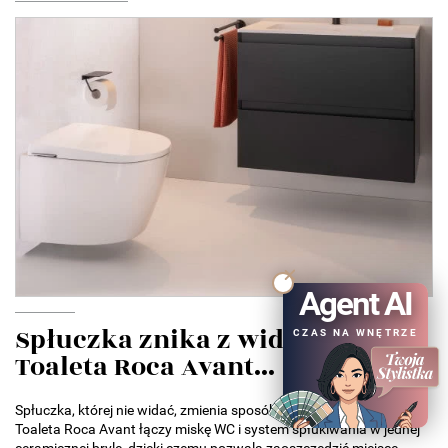
Agent AI
Spłuczka znika z widoku.
CZAS NA WNĘTRZE
Toaleta Roca Avant...
Spłuczka, której nie widać, zmienia sposób projektowania łazienek.
Toaleta Roca Avant łączy miskę WC i system spłukiwania w jednej
ceramicznej bryle, dzięki czemu pozwala zaoszczędzić miejsce