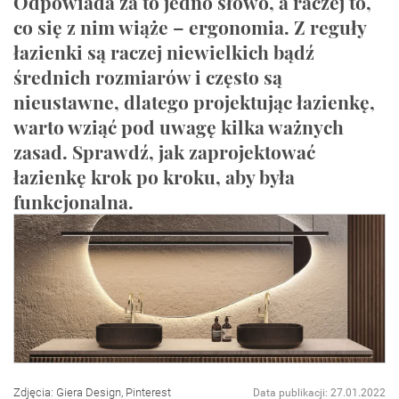
Odpowiada za to jedno słowo, a raczej to,
co się z nim wiąże – ergonomia. Z reguły
łazienki są raczej niewielkich bądź
średnich rozmiarów i często są
nieustawne, dlatego projektując łazienkę,
warto wziąć pod uwagę kilka ważnych
zasad. Sprawdź, jak zaprojektować
łazienkę krok po kroku, aby była
funkcjonalna.
Zdjęcia: Giera Design, Pinterest
Data publikacji: 27.01.2022