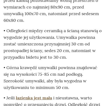
przed kabiną pozostawiamy wolną przestrzeń o
wymiarach co najmniej 80x90 cm, przed
umywalką 100x70 cm, natomiast przed sedesem
60x80 cm.
• Odległości między ceramiką a ścianą stanowią o
wygodzie jej użytkowania. Umywalka powinna
zostać umieszczona przynajmniej 30 cm od
prostopadłej ściany, sedes 20 cm, natomiast w
przypadku bidetu jest to 30 cm.
• Górna krawędź umywalki powinna znajdować
się na wysokości 75-85 cm nad podłogą.
Szerokość umywalki, aby była wygodna w
użytkowaniu to minimum 50 cm.
• Jeśli
łazienka jest mała
i nieustawna, warto
pomyśleć o przesunięciu drzwi. Odległość drzwi