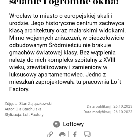
ścianie i ogromne okna!
Wrocław to miasto o europejskiej skali i
urodzie. Jego historyczne centrum zachwyca
klasą architektury oraz malarskimi widokami.
Mimo wojennych zniszczeń, w pieczołowicie
odbudowanym Śródmieściu nie brakuje
gmachów światowej klasy. Bez wątpienia
należy do nich kompleks szpitalny z XVIII
wieku, zrewitalizowany i zamieniony w
luksusowy apartamentowiec. Jedno z
mieszkań zaprojektowała tu pracownia Loft
Factory.
Zdjęcia: Stan Zajączkowski
Data publikacji: 26.10.2023
Autor: Ola Stachulska
Data modyfikacji: 26.10.2023
Stylizacja: Loft Factory
Loftowy