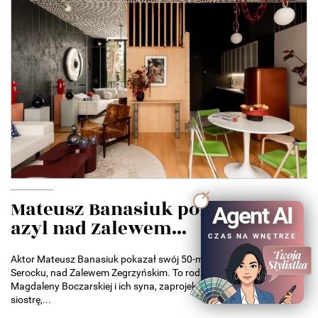
Mateusz Banasiuk pokazał swój
Agent AI
azyl nad Zalewem...
CZAS NA WNĘTRZE
Aktor Mateusz Banasiuk pokazał swój 50-metrowy apartament w
Serocku, nad Zalewem Zegrzyńskim. To rodzinny azyl aktora,
Magdaleny Boczarskiej i ich syna, zaprojektowany przez jego
siostrę,...