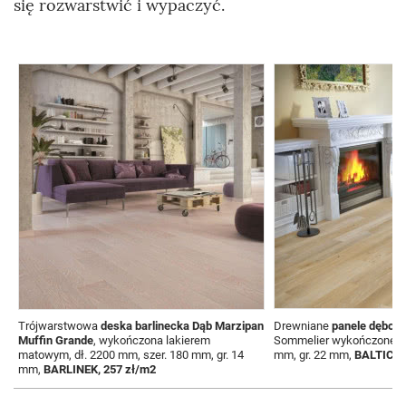
się rozwarstwić i wypaczyć.
Trójwarstwowa
deska barlinecka Dąb Marzipan
Drewniane
panele dębow
Muffin Grande
, wykończona lakierem
Sommelier wykończone bej
matowym, dł. 2200 mm, szer. 180 mm, gr. 14
mm, gr. 22 mm,
BALTIC W
mm,
BARLINEK, 257 zł/m2