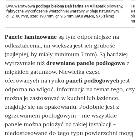
Dwuwarstwowa
podłoga bielona Dąb farina 14 Villapark
piłowany,
Trój
fabryczne wykończenie wierzchniej warstwy w oleju naturalnym,
Haze
dł. 2100 mm, szer. 190 mm, gr. 9,5 mm,
BAUWERK, 575 zł/m2
oleje
mm,
Panele laminowane
są tym odporniejsze na
odkształcenia, im większa jest ich grubość
(najlepiej, by miały minimum 7 mm). Są bardziej
wytrzymałe niż
drewniane panele podłogowe
z
miękkich gatunków. Niewielka część
oferowanych na rynku
paneli podłogowych
jest
odporna na wilgoć. Informacja na temat tego, czy
można je zastosować w kuchni lub łazience,
znajduje się na opakowaniu. Podobnie jest z
ogrzewaniem podłogowym - nie wszystkie
panele można położyć na takiej instalacji -
niedostosowane do tego typu powierzchni mogą