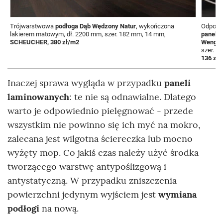
Trójwarstwowa
podłoga Dąb Wędzony Natur
, wykończona
Odporne
lakierem matowym, dł. 2200 mm, szer. 182 mm, 14 mm,
panele 
SCHEUCHER, 380 zł/m2
Wenge z
szer. 1
136 zł
Inaczej sprawa wygląda w przypadku
paneli
laminowanych
: te nie są odnawialne. Dlatego
warto je odpowiednio pielęgnować - przede
wszystkim nie powinno się ich myć na mokro,
zalecana jest wilgotna ściereczka lub mocno
wyżęty mop. Co jakiś czas należy użyć środka
tworzącego warstwę antypoślizgową i
antystatyczną. W przypadku zniszczenia
powierzchni jedynym wyjściem jest
wymiana
podłogi
na nową.