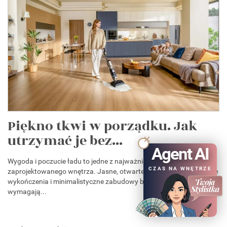
Piękno tkwi w porządku. Jak
utrzymać je bez...
Agent AI
Wygoda i poczucie ładu to jedne z najważniejszych cech dobrze
CZAS NA WNĘTRZE
zaprojektowanego wnętrza. Jasne, otwarte przestrzenie, naturalne
wykończenia i minimalistyczne zabudowy budują harmonię, ale
wymagają...