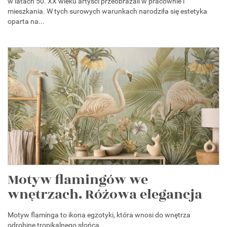
w latach 50. XX wieku artyści przeobrażali w pracownie i
mieszkania. W tych surowych warunkach narodziła się estetyka
oparta na...
Motyw flamingów we
wnętrzach. Różowa elegancja
Motyw flaminga to ikona egzotyki, która wnosi do wnętrza
odrobinę tropikalnego słońca.