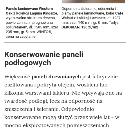
Panele laminowane Western
Odporne na ścieranie, uderzenia i
Oak z kolekcji Laguna Kingsize
,
plamy
panele laminowane, kolor Cafe
D
wyczuwalna struktura drewna,
Walnut z kolekcji Laminate
, dł. 1287
powierzchnia impregnowana
mm, szer. 140 mm, gr. 8 mm, Torlys,
poliuretanem, dł. 1505 mm, szer.
DEKORIAN, 136 zł/m2
l
235 mm, gr. 5 mm, WINEO®,
2
cena na zapytanie
Konserwowanie paneli
podłogowych
Większość
paneli drewnianych
jest fabrycznie
oszlifowana i pokryta olejem, woskiem lub
kilkoma warstwami lakieru. Nie wpływają one na
twardość podłogi, lecz na odporność na
zniszczenia i ścieranie. Odpowiednio
konserwowane mogą służyć przez wiele lat - w
mocno eksploatowanych pomieszczeniach