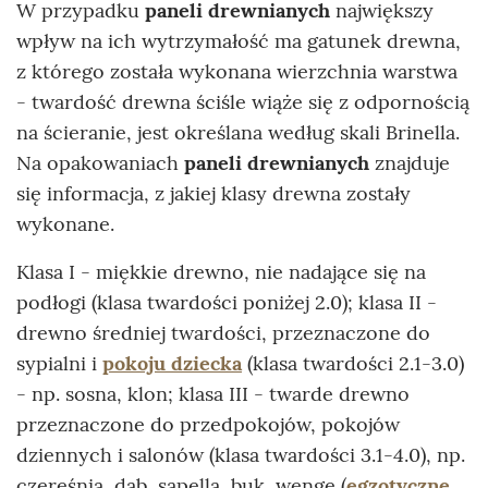
W przypadku
paneli drewnianych
największy
wpływ na ich wytrzymałość ma gatunek drewna,
z którego została wykonana wierzchnia warstwa
- twardość drewna ściśle wiąże się z odpornością
na ścieranie, jest określana według skali Brinella.
Na opakowaniach
paneli drewnianych
znajduje
się informacja, z jakiej klasy drewna zostały
wykonane.
Klasa I - miękkie drewno, nie nadające się na
podłogi (klasa twardości poniżej 2.0); klasa II -
drewno średniej twardości, przeznaczone do
sypialni i
pokoju dziecka
(klasa twardości 2.1-3.0)
- np. sosna, klon; klasa III - twarde drewno
przeznaczone do przedpokojów, pokojów
dziennych i salonów (klasa twardości 3.1-4.0), np.
czereśnia, dąb, sapella, buk, wenge (
egzotyczne