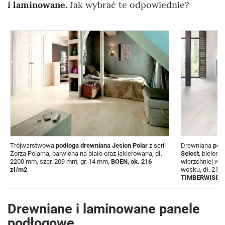
i laminowane.
Jak wybrać te odpowiednie?
Trójwarstwowa
podłoga drewniana Jesion Polar
z serii
Drewniana
podł
Zorza Polarna, barwiona na biało oraz lakierowana, dł.
Select
, bielon
2200 mm, szer. 209 mm, gr. 14 mm,
BOEN, ok. 216
wierzchniej wa
zł/m2
wosku, dł. 218
TIMBERWISE, 4
Drewniane i laminowane panele
podłogowe