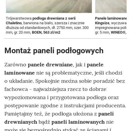
Trójwarstwowa
podłoga drewniana z serii
Panele laminowane Al
Chaletino
, barwiona na biało, szersza i znacznie
Kingsize
, wyczuwalna
dłuższa od standardowych, dł. 2750 mm, szer. 300
impregnowana poliure
mm, gr. 20 mm,
BOEN, 563 zł/m2
gr. 5 mm,
WINEO®, ce
Montaż paneli podłogowych
Zarówno
panele drewniane
, jak i
panele
laminowane
nie są problematyczne, jeśli chodzi
o układanie. Spokojnie można sobie poradzić bez
fachowca - najważniejsza rzecz to dobrze
wypoziomowana i przygotowana podłoga oraz
postępowanie zgodne z instrukcjami producenta.
Pamiętajmy też, że podłoga ułożona z
paneli
drewnianych
bądź
paneli laminowanych
nie
może się bezpośrednio stykać ze ścianami i