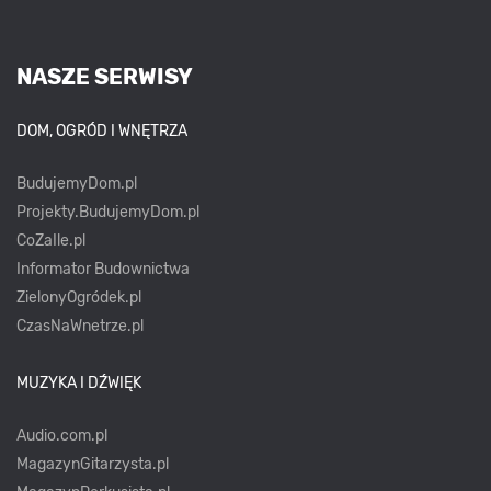
NASZE SERWISY
DOM, OGRÓD I WNĘTRZA
BudujemyDom.pl
Projekty.BudujemyDom.pl
CoZaIle.pl
Informator Budownictwa
ZielonyOgródek.pl
CzasNaWnetrze.pl
MUZYKA I DŹWIĘK
Audio.com.pl
MagazynGitarzysta.pl