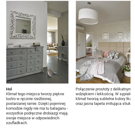
Hol
Połączenie prostoty z delikatnym
Klimat tego miejsca tworzy piękne
wdziękiem i lekkością. W sypialni
lustro w ręcznie rzeźbionej,
klimat tworzą subtelne kolory tkan
postarzanej ramie. Dzięki pojemnej
oraz jasna tapeta imitująca stiuk.
komodzie nigdy nie ma tu bałaganu -
wszystkie podręczne drobiazgi mają
swoje miejsce w odpowiednich
szufladkach.