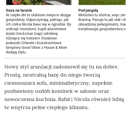
Oaza na tarasie
Pod pergolą
W ciepłe dni to ulubione miejsce obojga
Mnóstwo tu słońca, więc zamias
gospodarzy. Odpoczywają, patrząc, jak
tkaniną. Pasuje tu jak ulał i do
ich córka Nicola bawi się w ogrodzie. By
obsadzony pelargoniami, marger
uniknąć monotonii, kupili aluminiowe
kwiatowego gospodarstwa w L
leżaki Deckchair (nap) odrobinę
różniące się kolorem. Koralowe
poduszki Orlando i brzoskwiniowe
lampiony Good Vibes z House & More
dodają stylu.
Nowy styl aranżacji zadomowił się tu na dobre.
Prostą, neutralną bazę do niego tworzą
ciemnoszara sofa, minimalistyczny, zupełnie
pozbawiony ozdób kominek w salonie oraz
nowoczesna kuchnia. Rafał i Nicola również lubią
te wnętrza pełne ciepłego klimatu.