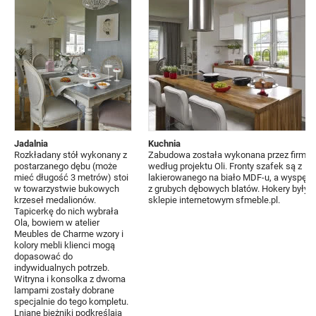
Jadalnia
Kuchnia
Rozkładany stół wykonany z
Zabudowa została wykonana przez firmę 
postarzanego dębu (może
według projektu Oli. Fronty szafek są z
mieć długość 3 metrów) stoi
lakierowanego na biało MDF-u, a wyspę 
w towarzystwie bukowych
z grubych dębowych blatów. Hokery były k
krzeseł medalionów.
sklepie internetowym sfmeble.pl.
Tapicerkę do nich wybrała
Ola, bowiem w atelier
Meubles de Charme wzory i
kolory mebli klienci mogą
dopasować do
indywidualnych potrzeb.
Witryna i konsolka z dwoma
lampami zostały dobrane
specjalnie do tego kompletu.
Lniane bieżniki podkreślają