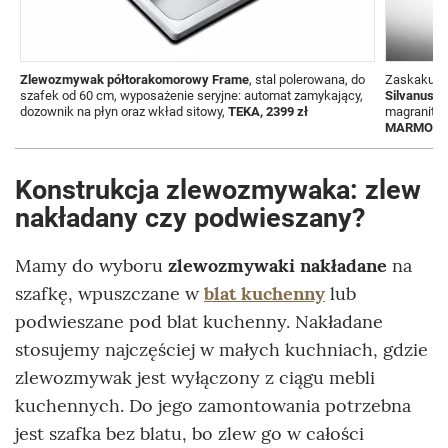
Zlewozmywak półtorakomorowy
Frame
, stal polerowana, do
Zaskakując
szafek od 60 cm, wyposażenie seryjne: automat zamykający,
Silvanus
z 
dozownik na płyn oraz wkład sitowy,
TEKA, 2399 zł
magranitu, 
MARMORIN,
Konstrukcja zlewozmywaka: zlew
nakładany czy podwieszany?
Mamy do wyboru
zlewozmywaki nakładane
na
szafkę, wpuszczane w
blat kuchenny
lub
podwieszane pod blat kuchenny. Nakładane
stosujemy najczęściej w małych kuchniach, gdzie
zlewozmywak jest wyłączony z ciągu mebli
kuchennych. Do jego zamontowania potrzebna
jest szafka bez blatu, bo zlew go w całości