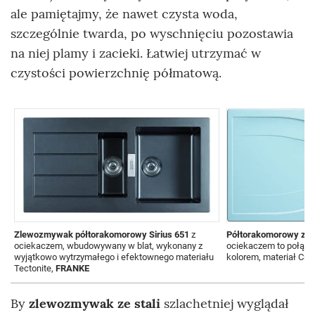
ale pamiętajmy, że nawet czysta woda,
szczególnie twarda, po wyschnięciu pozostawia
na niej plamy i zacieki. Łatwiej utrzymać w
czystości powierzchnię półmatową.
Zlewozmywak półtorakomorowy Sirius 651
z
Półtorakomorowy zle
ociekaczem, wbudowywany w blat, wykonany z
ociekaczem to połącze
wyjątkowo wytrzymałego i efektownego materiału
kolorem, materiał Cris
Tectonite,
FRANKE
By
zlewozmywak ze stali
szlachetniej wyglądał