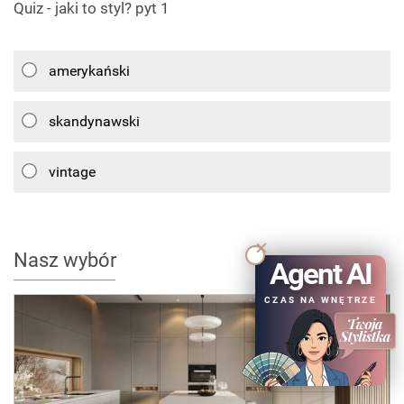
Quiz - jaki to styl? pyt 1
amerykański
skandynawski
vintage
Nasz wybór
Agent AI
CZAS NA WNĘTRZE