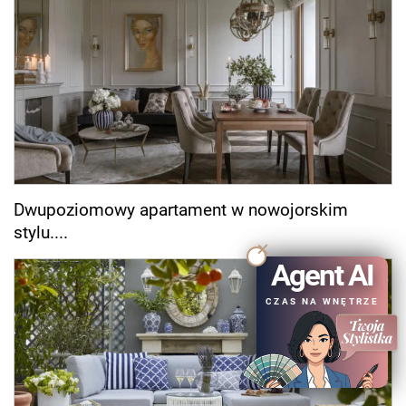
Dwupoziomowy apartament w nowojorskim
stylu....
Agent AI
CZAS NA WNĘTRZE