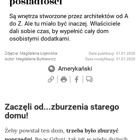
posiadłości
Są wnętrza stworzone przez architektów od A
do Z. Ale tu miało być inaczej. Właściciele
dali sobie czas, by wypełnić cały dom
osobistymi dodatkami.
Zdjęcia: Magdalena Łojewska
Data publikacji: 31.01.2020
Autor: Magdalena Burkiewicz
Data modyfikacji: 31.01.2020
Amerykański
Zaczęli od...zburzenia starego
domu!
Żeby powstał ten dom,
trzeba było zburzyć
poprzedni
. Bo w Gdyni, tak jak w wielu dużych