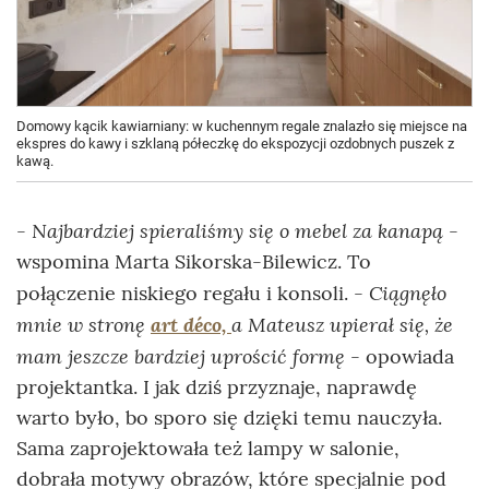
Domowy kącik kawiarniany: w kuchennym regale znalazło się miejsce na
ekspres do kawy i szklaną półeczkę do ekspozycji ozdobnych puszek z
kawą.
- Najbardziej spieraliśmy się o mebel za kanapą
-
wspomina Marta Sikorska-Bilewicz. To
Ciągnęło
połączenie niskiego regału i konsoli. -
mnie w stronę
art déco,
a Mateusz upierał się, że
mam jeszcze bardziej uprościć formę
- opowiada
projektantka. I jak dziś przyznaje, naprawdę
warto było, bo sporo się dzięki temu nauczyła.
Sama zaprojektowała też lampy w salonie,
dobrała motywy obrazów, które specjalnie pod