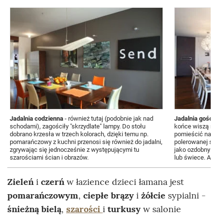
Jadalnia codzienna
- również tutaj (podobnie jak nad
Jadalnia gości
schodami), zagościły "skrzydlate" lampy. Do stołu
końce wiszą na
dobrano krzesła w trzech kolorach, dzięki temu np.
pomieścić nawe
pomarańczowy z kuchni przenosi się również do jadalni,
polerowanej sta
zgrywając się jednocześnie z występującymi tu
jako ozdobny de
szarościami ścian i obrazów.
lub świece. A w
Zieleń
i
czerń
w łazience dzieci łamana jest
pomarańczowym
,
ciepłe brązy
i
żółcie
sypialni -
śnieżną bielą
,
szarości
i
turkusy
w salonie