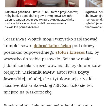
Łazienka gościnna
- lustro "Kurek" to żart projektantów,
Sypialnia
- tele
który bardzo spodobał się Ewie i Wojtkowi. Światło
zbudowanej w n
dzienne wpadające przez okrągłe okno naprzeciwko
- schować, dzię
lustra odbija się w nim i dodatkowo rozświetla
oglądać jego m
niewielkie pomieszczenie.
okablowaniem.
Teraz Ewa i Wojtek mogli wszystko zaplanować
kompleksowo,
dobrać kolor ścian
pod obrazy,
poszukać odpowiedniego
stołu i krzeseł
tak, by
wszystko do siebie pasowało. Ściana w małej
jadalni została zarezerwowana dla cyklu obrazów
olejnych "
Dziennik MMS
" autorstwa
Edyty
Jaworskiej
, młodej, ale utytułowanej artystki -
absolwentki krakowskiej ASP. Znalazło się też
miejsce na płaskorzeźbę.
Powierzchnia ściany nad schodami - niczym