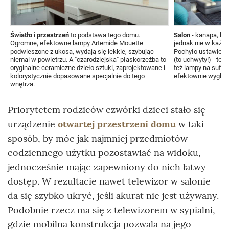
Światło i przestrzeń
to podstawa tego domu.
Salon
- kanapa, kom
Ogromne, efektowne lampy Artemide Mouette
jednak nie w każdym
podwieszone z ukosa, wydają się lekkie, szybując
Pochyło ustawione 
niemal w powietrzu. A "czarodziejska" płaskorzeźba to
(to uchwyty!) - to 
oryginalne ceramiczne dzieło sztuki, zaprojektowane i
też lampy na sufici
kolorystycznie dopasowane specjalnie do tego
efektownie wygląda
wnętrza.
Priorytetem rodziców czwórki dzieci stało się
urządzenie
otwartej przestrzeni domu
w taki
sposób, by móc jak najmniej przedmiotów
codziennego użytku pozostawiać na widoku,
jednocześnie mając zapewniony do nich łatwy
dostęp. W rezultacie nawet telewizor w salonie
da się szybko ukryć, jeśli akurat nie jest używany.
Podobnie rzecz ma się z telewizorem w sypialni,
gdzie mobilna konstrukcja pozwala na jego