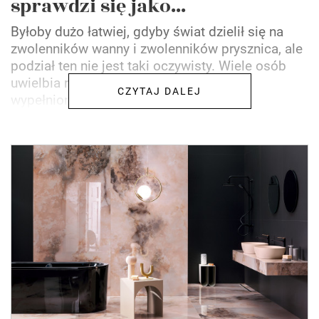
sprawdzi się jako...
Byłoby dużo łatwiej, gdyby świat dzielił się na
zwolenników wanny i zwolenników prysznica, ale
podział ten nie jest taki oczywisty. Wiele osób
uwielbia relaksujące kąpiele w wannie
CZYTAJ DALEJ
wypełnionej...