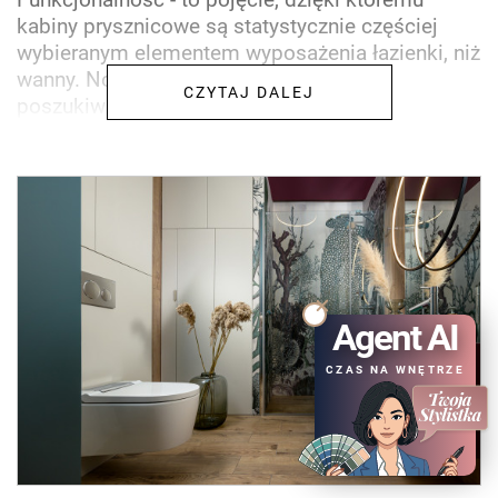
kabiny prysznicowe są statystycznie częściej
wybieranym elementem wyposażenia łazienki, niż
wanny. Nowoczesne trendy inspirują do
CZYTAJ DALEJ
poszukiwania rozwiązań...
Agent AI
CZAS NA WNĘTRZE