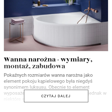
Wanna narożna - wymiary,
montaż, zabudowa
Pokaźnych rozmiarów wanna narożna jako
element pokoju kąpielowego była niegdyś
synonimem luksusu. Obecnie to element
wyposażenia łazienki na każdą kieszeń, jednak w
CZYTAJ DALEJ
niektóre wnętrza wpisze się jak...