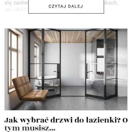
się zarówno na elewacjach, jak i w łazienkach,
CZYTAJ DALEJ
ale efekt jej ułożenia...
Jak wybrać drzwi do łazienki? O
tym musisz...