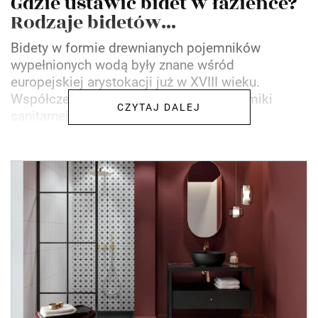
Gdzie ustawić bidet w łazience?
Rodzaje bidetów...
Bidety w formie drewnianych pojemników
wypełnionych wodą były znane wśród
europejskiej arystokacji już w XVIII wieku.
Współczesne bidety tworzone są z ceramiki
CZYTAJ DALEJ
sanitarnej i o ile wciąż nie stanowią...