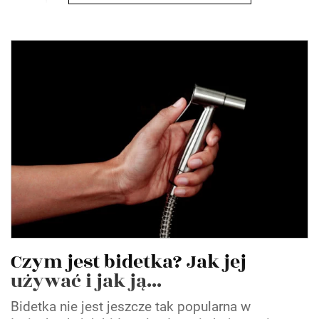
Czym jest bidetka? Jak jej
używać i jak ją...
Bidetka nie jest jeszcze tak popularna w