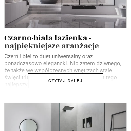
Czarno-biała łazienka -
najpiękniejsze aranżacje
Czerń i biel to duet uniwersalny oraz
ponadczasowo elegancki. Nic zatem dziwnego,
że także we współczesnych wnętrzach stale
święci triumfy. Czarno-biała łazienka jest tego
CZYTAJ DALEJ
najlepszym przykładem! W...