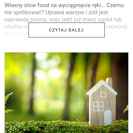
Własny slow food na wyciągnięcie ręki… Czemu
nie spróbować? Uprawa warzyw i ziół jest
naprawdę prosta, więc jeśli już masz ogród lub
choćby mały skrawek ziemi w doniczce, najlepiej
CZYTAJ DALEJ
zacznij właśnie...