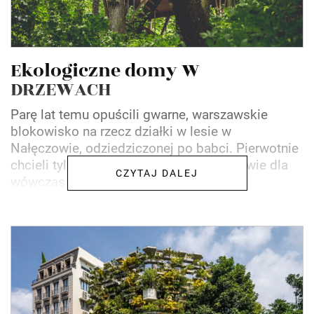
Ekologiczne domy W
DRZEWACH
Parę lat temu opuścili gwarne, warszawskie
blokowisko na rzecz działki w lesie w
Nałęczowie, odziedziczonej po babci. Pierwotnie
chcieli tylko wybudować domek na drzewie dla
CZYTAJ DALEJ
wówczas trzymiesięcznego...