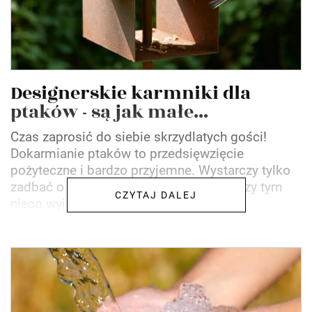
Designerskie karmniki dla
ptaków - są jak małe...
Czas zaprosić do siebie skrzydlatych gości!
Dokarmianie ptaków to przedsięwzięcie
pożyteczne i bardzo przyjemne. Wystarczy tylko
zadbać o odpowiedni karmnik. Warto przy tym
CZYTAJ DALEJ
nieco wyjść poza schematy...