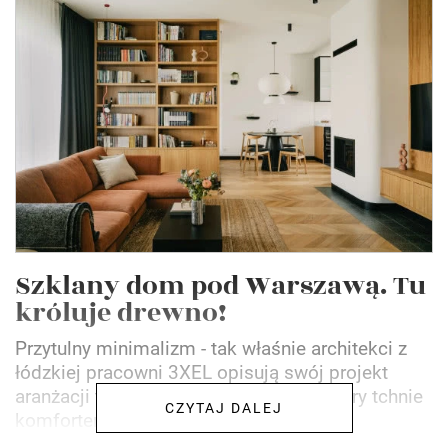
Szklany dom pod Warszawą. Tu
króluje drewno!
Przytulny minimalizm - tak właśnie architekci z
łódzkiej pracowni 3XEL opisują swój projekt
aranżacji tego domu pod Warszawą, który tchnie
CZYTAJ DALEJ
komfortem i spokojem.