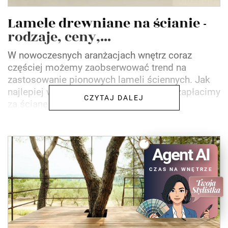
Lamele drewniane na ścianie -
rodzaje, ceny,...
W nowoczesnych aranżacjach wnętrz coraz
częściej możemy zaobserwować trend na
zastosowanie pionowych lameli ściennych. Jak
najlepiej wykorzystać ich potencjał? Ile zapłacimy
CZYTAJ DALEJ
za ścianę z...
Agent AI
CZAS NA WNĘTRZE