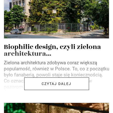
Biophilic design, czyli zielona
architektura...
Zielona architektura zdobywa coraz większą
popularność, również w Polsce. To, co z początku
było fanaberią, powoli staje się koniecznością.
Co oznacza "zielona architektura"? Wbrew
CZYTAJ DALEJ
pozorom nie jest...