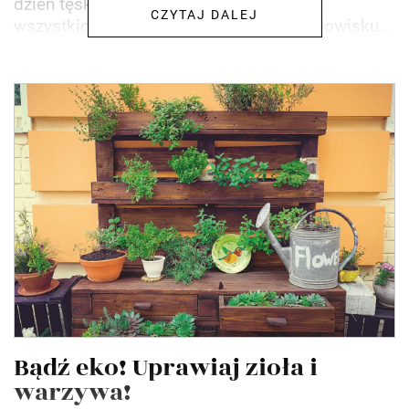
dzień tęsknią za zielenią, ale również do
CZYTAJ DALEJ
wszystkich, którzy z troską myślą o środowisku...
Bądź eko! Uprawiaj zioła i
warzywa!